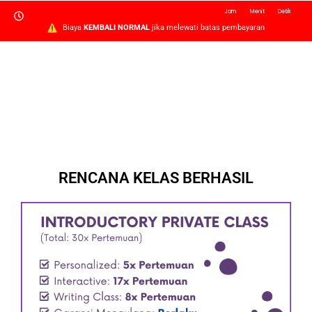
Jam
Menit
Detik
Biaya
KEMBALI NORMAL
jika melewati batas pembayaran
RENCANA KELAS BERHASIL